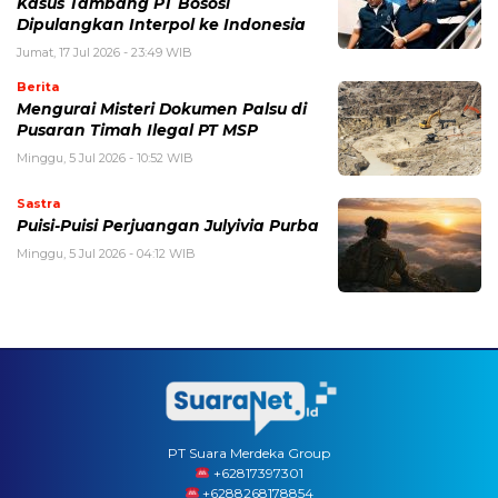
Kasus Tambang PT Bososi
Dipulangkan Interpol ke Indonesia
Jumat, 17 Jul 2026 - 23:49 WIB
Berita
Mengurai Misteri Dokumen Palsu di
Pusaran Timah Ilegal PT MSP
Minggu, 5 Jul 2026 - 10:52 WIB
Sastra
Puisi-Puisi Perjuangan Julyivia Purba
Minggu, 5 Jul 2026 - 04:12 WIB
PT Suara Merdeka Group
‪+62817397301
+6288268178854