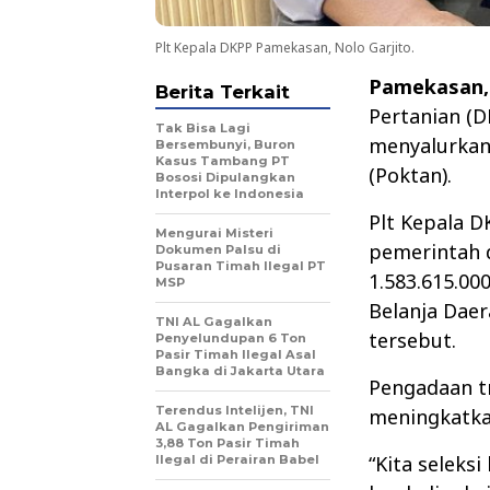
Plt Kepala DKPP Pamekasan, Nolo Garjito.
Pamekasan,
Berita Terkait
Pertanian (
Tak Bisa Lagi
menyalurkan 
Bersembunyi, Buron
Kasus Tambang PT
(Poktan).
Bososi Dipulangkan
Interpol ke Indonesia
Plt Kepala 
Mengurai Misteri
pemerintah 
Dokumen Palsu di
Pusaran Timah Ilegal PT
1.583.615.0
MSP
Belanja Dae
TNI AL Gagalkan
tersebut.
Penyelundupan 6 Ton
Pasir Timah Ilegal Asal
Bangka di Jakarta Utara
Pengadaan t
Terendus Intelijen, TNI
meningkatka
AL Gagalkan Pengiriman
3,88 Ton Pasir Timah
“Kita seleks
Ilegal di Perairan Babel