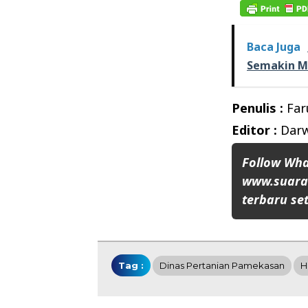
Baca Juga
Semakin Me
Penulis :
Far
Editor :
Darw
Follow Wh
www.suaran
terbaru set
Tag :
Dinas Pertanian Pamekasan
H