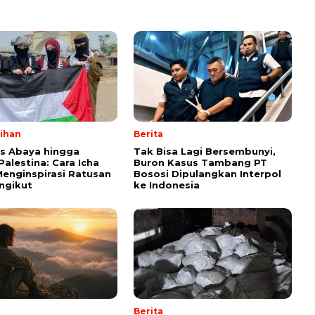
lihan
Berita
ps Abaya hingga
Tak Bisa Lagi Bersembunyi,
Palestina: Cara Icha
Buron Kasus Tambang PT
enginspirasi Ratusan
Bososi Dipulangkan Interpol
ngikut
ke Indonesia
Berita