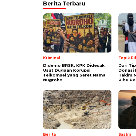
Berita Terbaru
Kriminal
Topik Pi
Didemo BRSK, KPK Didesak
Dari Ti
Usut Dugaan Korupsi
Donasi 
Telkomsel yang Seret Nama
Hakim M
Nugroho
Ribu Pe
Berita
Sastra