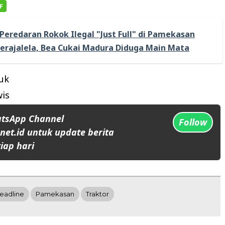
Peredaran Rokok Ilegal "Just Full" di Pamekasan
rajalela, Bea Cukai Madura Diduga Main Mata
uk
is
atsApp Channel
Follow
et.id untuk update berita
iap hari
eadline
Pamekasan
Traktor