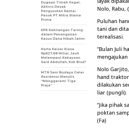
layak dipaka
Dugaan Timah Ilegal,
Aktivis Desak
Nolo, Rabu, (
Pengusutan Rantai
Pasok PT Mitra Stania
Prima
Puluhan han
tani dan dit
KPK Kehilangan Taring
dalam Penanganan
terealisasi.
Kasus Dana Hibah Jatim
“Bulan Juli 
Harta Kaisar Kiasa
Rp627,68 Miliar, Jauh
mengajukan p
Melampaui Kekayaan
Said Abdullah, Kok Bisa?
Nolo Garjit
MTN Seni Budaya Gelar
hand trakto
Residensi Menulis
“Menggarami Tiga
dilakukan se
Praja”
liar (pungli).
“Jika pihak 
poktan sampa
(Fa)