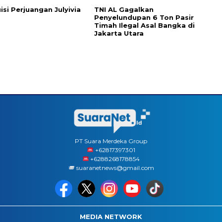
isi Perjuangan Julyivia
TNI AL Gagalkan
Penyelundupan 6 Ton Pasir
Timah Ilegal Asal Bangka di
Jakarta Utara
PT Suara Merdeka Group
‪+62817397301
+6288268178854
suaranetnews@gmail.com
MEDIA NETWORK