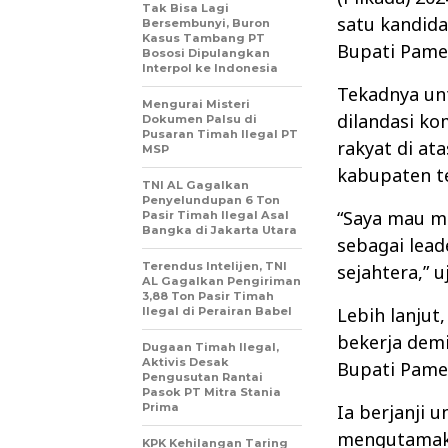
Tak Bisa Lagi
satu kandida
Bersembunyi, Buron
Kasus Tambang PT
Bupati Pame
Bososi Dipulangkan
Interpol ke Indonesia
Tekadnya unt
Mengurai Misteri
dilandasi k
Dokumen Palsu di
Pusaran Timah Ilegal PT
rakyat di at
MSP
kabupaten t
TNI AL Gagalkan
Penyelundupan 6 Ton
“Saya mau ma
Pasir Timah Ilegal Asal
Bangka di Jakarta Utara
sebagai lead
Terendus Intelijen, TNI
sejahtera,” 
AL Gagalkan Pengiriman
3,88 Ton Pasir Timah
Lebih lanjut
Ilegal di Perairan Babel
bekerja demi
Dugaan Timah Ilegal,
Aktivis Desak
Bupati Pame
Pengusutan Rantai
Pasok PT Mitra Stania
Prima
Ia berjanji 
mengutamaka
KPK Kehilangan Taring