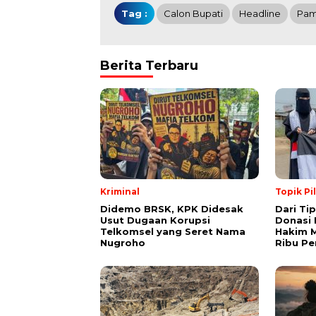
Tag :
Calon Bupati
Headline
Pam
Berita Terbaru
Kriminal
Topik Pi
Didemo BRSK, KPK Didesak
Dari Ti
Usut Dugaan Korupsi
Donasi 
Telkomsel yang Seret Nama
Hakim M
Nugroho
Ribu Pe