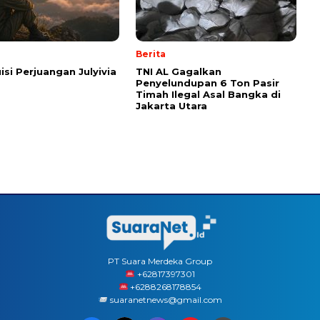
Berita
isi Perjuangan Julyivia
TNI AL Gagalkan
Penyelundupan 6 Ton Pasir
Timah Ilegal Asal Bangka di
Jakarta Utara
PT Suara Merdeka Group
‪+62817397301
+6288268178854
suaranetnews@gmail.com