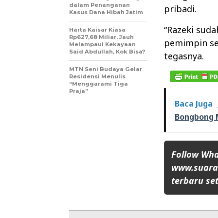
dalam Penanganan
pribadi.
Kasus Dana Hibah Jatim
“Razeki suda
Harta Kaisar Kiasa
Rp627,68 Miliar, Jauh
pemimpin se
Melampaui Kekayaan
Said Abdullah, Kok Bisa?
tegasnya.
MTN Seni Budaya Gelar
Residensi Menulis
“Menggarami Tiga
Praja”
Baca Juga
Bongbong M
Follow Wh
www.suaran
terbaru set