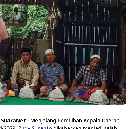
 SuaraNet
– Menjelang Pemilihan Kepala Daerah
24-2029,
Rudy Susanto
dikabarkan menjadi salah