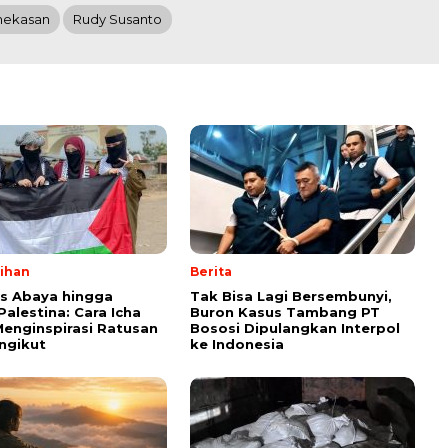
ekasan
Rudy Susanto
lihan
Berita
ps Abaya hingga
Tak Bisa Lagi Bersembunyi,
Palestina: Cara Icha
Buron Kasus Tambang PT
enginspirasi Ratusan
Bososi Dipulangkan Interpol
ngikut
ke Indonesia