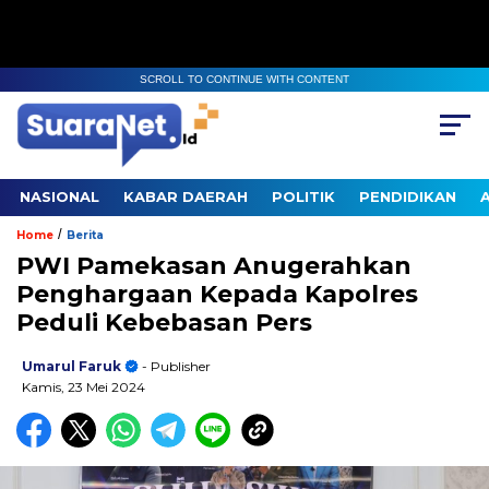
SCROLL TO CONTINUE WITH CONTENT
NASIONAL
KABAR DAERAH
POLITIK
PENDIDIKAN
/
Home
Berita
PWI Pamekasan Anugerahkan
Penghargaan Kepada Kapolres
Peduli Kebebasan Pers
Umarul Faruk
- Publisher
Kamis, 23 Mei 2024