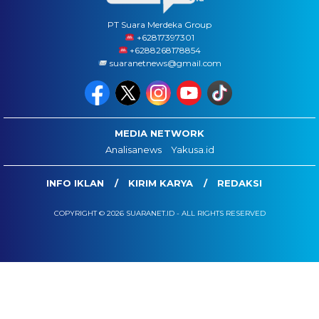
PT Suara Merdeka Group
‪+62817397301
+6288268178854
suaranetnews@gmail.com
MEDIA NETWORK
Analisanews
Yakusa.id
INFO IKLAN
KIRIM KARYA
REDAKSI
COPYRIGHT © 2026 SUARANET.ID - ALL RIGHTS RESERVED