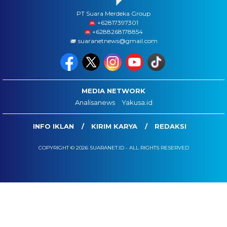
PT Suara Merdeka Group
‪+62817397301
+6288268178854
suaranetnews@gmail.com
MEDIA NETWORK
Analisanews
Yakusa.id
INFO IKLAN
KIRIM KARYA
REDAKSI
COPYRIGHT © 2026 SUARANET.ID - ALL RIGHTS RESERVED