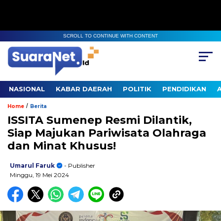
SCROLL TO CONTINUE WITH CONTENT
NASIONAL
KABAR DAERAH
POLITIK
PENDIDIKAN
/
Home
Berita
ISSITA Sumenep Resmi Dilantik,
Siap Majukan Pariwisata Olahraga
dan Minat Khusus!
Umarul Faruk
- Publisher
Minggu, 19 Mei 2024