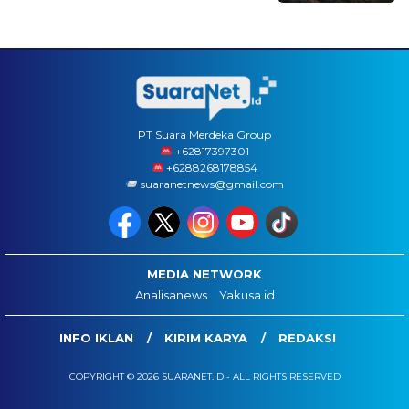
PT Suara Merdeka Group
‪+62817397301
+6288268178854
suaranetnews@gmail.com
MEDIA NETWORK
Analisanews
Yakusa.id
INFO IKLAN
KIRIM KARYA
REDAKSI
COPYRIGHT © 2026 SUARANET.ID - ALL RIGHTS RESERVED