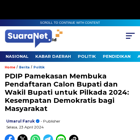
SCROLL TO CONTINUE WITH CONTENT
NASIONAL
KABAR DAERAH
POLITIK
PENDIDIKAN
/
/
Home
Berita
Politik
PDIP Pamekasan Membuka
Pendaftaran Calon Bupati dan
Wakil Bupati untuk Pilkada 2024:
Kesempatan Demokratis bagi
Masyarakat
Umarul Faruk
- Publisher
Selasa, 23 April 2024