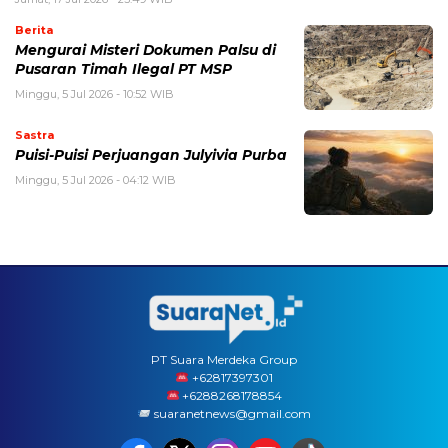
Berita
Mengurai Misteri Dokumen Palsu di
Pusaran Timah Ilegal PT MSP
Minggu, 5 Jul 2026 - 10:52 WIB
Sastra
Puisi-Puisi Perjuangan Julyivia Purba
Minggu, 5 Jul 2026 - 04:12 WIB
PT Suara Merdeka Group
‪+62817397301
+6288268178854
suaranetnews@gmail.com