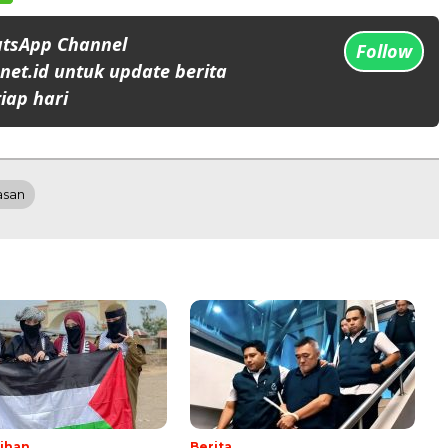
atsApp Channel
Follow
et.id untuk update berita
iap hari
asan
lihan
Berita