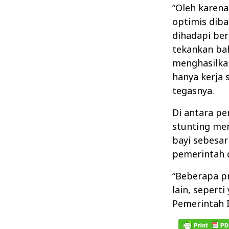
“Oleh karena 
optimis dib
dihadapi ber
tekankan bah
menghasilkan
hanya kerja s
tegasnya.
Di antara pe
stunting me
bayi sebesar
pemerintah d
“Beberapa pr
lain, sepert
Pemerintah I