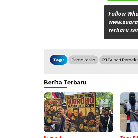
Follow Wh
www.suaran
terbaru set
Tag :
Pamekasan
PJ Bupati Pamek
Berita Terbaru
Kriminal
Topik Pi