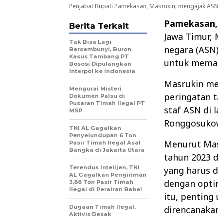
Penjabat Bupati Pamekasan, Masrukin, mengajak A
Pamekasan,
Berita Terkait
Jawa Timur, 
Tak Bisa Lagi
negara (ASN
Bersembunyi, Buron
Kasus Tambang PT
untuk meman
Bososi Dipulangkan
Interpol ke Indonesia
Masrukin me
Mengurai Misteri
peringatan 
Dokumen Palsu di
Pusaran Timah Ilegal PT
staf ASN di
MSP
Ronggosukowa
TNI AL Gagalkan
Penyelundupan 6 Ton
Menurut Mas
Pasir Timah Ilegal Asal
Bangka di Jakarta Utara
tahun 2023 
Terendus Intelijen, TNI
yang harus d
AL Gagalkan Pengiriman
dengan opti
3,88 Ton Pasir Timah
Ilegal di Perairan Babel
itu, pentin
Dugaan Timah Ilegal,
direncanaka
Aktivis Desak