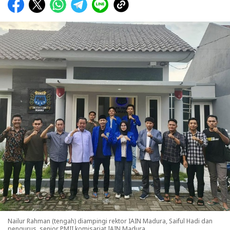
Nailur Rahman (tengah) diampingi rektor IAIN Madura, Saiful Hadi dan
pengurus, senior PMII komisariat IAIN Madura.