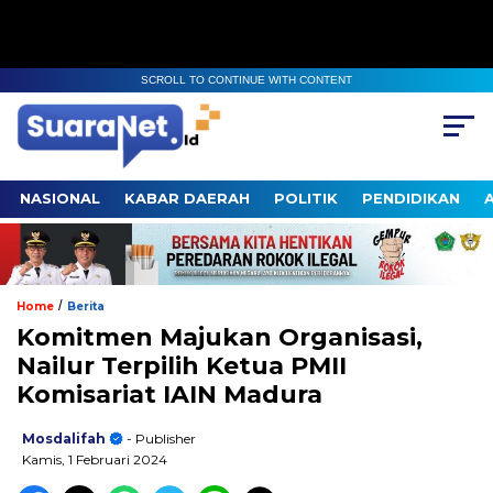
SCROLL TO CONTINUE WITH CONTENT
NASIONAL
KABAR DAERAH
POLITIK
PENDIDIKAN
/
Home
Berita
Komitmen Majukan Organisasi,
Nailur Terpilih Ketua PMII
Komisariat IAIN Madura
Mosdalifah
- Publisher
Kamis, 1 Februari 2024