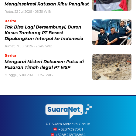
Menginspirasi Ratusan Ribu Pengikut
Rabu, 22 Jul 2026 - 06:36 WIB
Berita
Tak Bisa Lagi Bersembunyi, Buron
Kasus Tambang PT Bososi
Dipulangkan Interpol ke Indonesia
Jumat, 17 Jul 2026 - 23:49 WIB
Berita
Mengurai Misteri Dokumen Palsu di
Pusaran Timah Ilegal PT MSP
Minggu, 5 Jul 2026 - 10:52 WIB
PT Suara Merdeka Group
‪+62817397301
+6288268178854