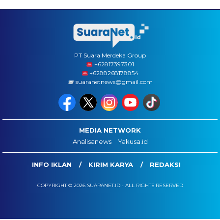
PT Suara Merdeka Group
‪+62817397301
+6288268178854
suaranetnews@gmail.com
MEDIA NETWORK
Analisanews
Yakusa.id
INFO IKLAN
KIRIM KARYA
REDAKSI
COPYRIGHT © 2026 SUARANET.ID - ALL RIGHTS RESERVED