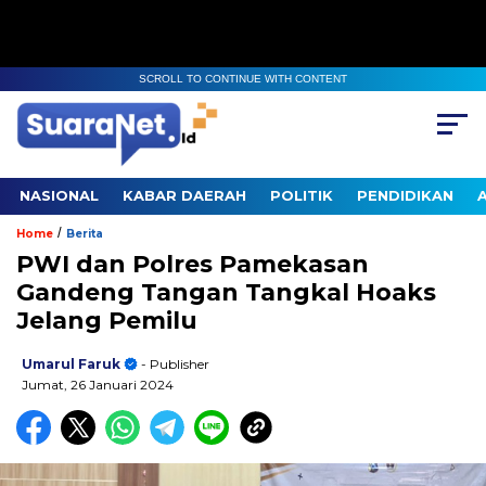
SCROLL TO CONTINUE WITH CONTENT
NASIONAL
KABAR DAERAH
POLITIK
PENDIDIKAN
/
Home
Berita
PWI dan Polres Pamekasan
Gandeng Tangan Tangkal Hoaks
Jelang Pemilu
Umarul Faruk
- Publisher
Jumat, 26 Januari 2024