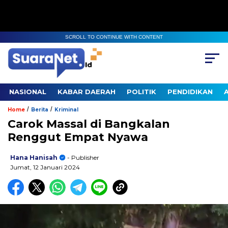
SCROLL TO CONTINUE WITH CONTENT
NASIONAL
KABAR DAERAH
POLITIK
PENDIDIKAN
/
/
Home
Berita
Kriminal
Carok Massal di Bangkalan
Renggut Empat Nyawa
Hana Hanisah
- Publisher
Jumat, 12 Januari 2024