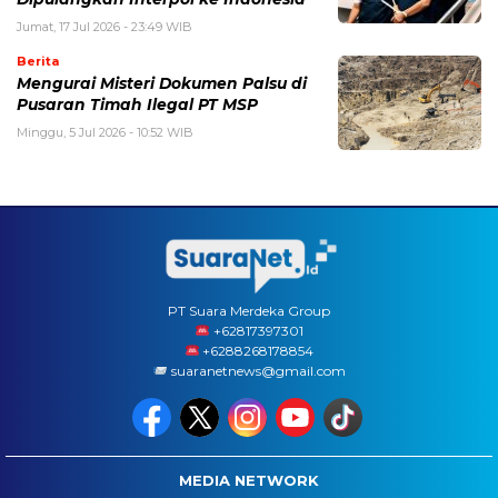
Jumat, 17 Jul 2026 - 23:49 WIB
Berita
Mengurai Misteri Dokumen Palsu di
Pusaran Timah Ilegal PT MSP
Minggu, 5 Jul 2026 - 10:52 WIB
PT Suara Merdeka Group
‪+62817397301
+6288268178854
suaranetnews@gmail.com
MEDIA NETWORK