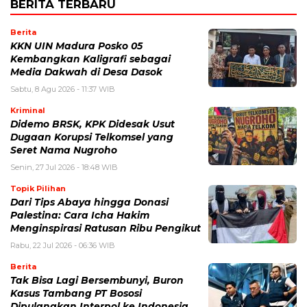
BERITA TERBARU
Berita
KKN UIN Madura Posko 05
Kembangkan Kaligrafi sebagai
Media Dakwah di Desa Dasok
Sabtu, 8 Agu 2026 - 11:37 WIB
Kriminal
Didemo BRSK, KPK Didesak Usut
Dugaan Korupsi Telkomsel yang
Seret Nama Nugroho
Senin, 27 Jul 2026 - 18:48 WIB
Topik Pilihan
Dari Tips Abaya hingga Donasi
Palestina: Cara Icha Hakim
Menginspirasi Ratusan Ribu Pengikut
Rabu, 22 Jul 2026 - 06:36 WIB
Berita
Tak Bisa Lagi Bersembunyi, Buron
Kasus Tambang PT Bososi
Dipulangkan Interpol ke Indonesia