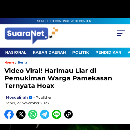
SCROLL TO CONTINUE WITH CONTENT
NASIONAL
KABAR DAERAH
POLITIK
PENDIDIKAN
/
Home
Berita
Video Viral! Harimau Liar di
Pemukiman Warga Pamekasan
Ternyata Hoax
Mosdalifah
- Publisher
Senin, 27 November 2023