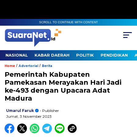
SCROLL TO CONTINUE WITH CONTENT
NASIONAL
KABAR DAERAH
POLITIK
PENDIDIKAN
/
/
Home
Advertorial
Berita
Pemerintah Kabupaten
Pamekasan Merayakan Hari Jadi
ke-493 dengan Upacara Adat
Madura
Umarul Faruk
- Publisher
Jumat, 3 November 2023