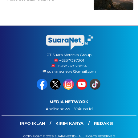
PT Suara Merdeka Group
‪+62817397301
+6288268178854
suaranetnews@gmail.com
MEDIA NETWORK
Analisanews
Yakusa.id
INFO IKLAN
KIRIM KARYA
REDAKSI
COPYRIGHT © 2026 SUARANET.ID - ALL RIGHTS RESERVED