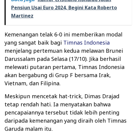
Pensiun Usai Euro 2024, Begini Kata Roberto
Martinez
Kemenangan telak 6-0 ini memberikan modal
yang sangat baik bagi
Timnas Indonesia
menjelang pertemuan kedua melawan Brunei
Darussalam pada Selasa (17/10). Jika berhasil
melewati putaran pertama, Timnas Indonesia
akan bergabung di Grup F bersama Irak,
Vietnam, dan Filipina.
Meskipun mencetak hat-trick, Dimas Drajad
tetap rendah hati. Ia menyatakan bahwa
pencapaiannya tersebut tidak lebih penting
daripada kemenangan yang diraih oleh Timnas
Garuda malam itu.