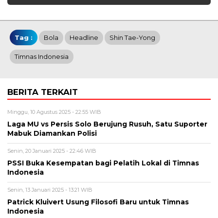
Tag :
Bola
Headline
Shin Tae-Yong
Timnas Indonesia
BERITA TERKAIT
Minggu, 10 Agustus 2025 - 22:55 WIB
Laga MU vs Persis Solo Berujung Rusuh, Satu Suporter
Mabuk Diamankan Polisi
Senin, 20 Januari 2025 - 22:46 WIB
PSSI Buka Kesempatan bagi Pelatih Lokal di Timnas
Indonesia
Senin, 13 Januari 2025 - 13:21 WIB
Patrick Kluivert Usung Filosofi Baru untuk Timnas
Indonesia