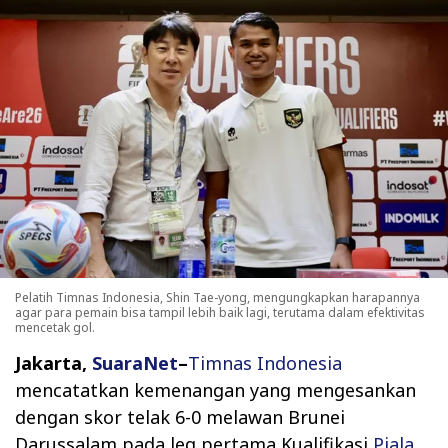
Pelatih Timnas Indonesia, Shin Tae-yong, mengungkapkan harapannya
agar para pemain bisa tampil lebih baik lagi, terutama dalam efektivitas
mencetak gol.
Jakarta,
SuaraNet
–
Timnas Indonesia
mencatatkan kemenangan yang mengesankan
dengan skor telak 6-0 melawan Brunei
Darussalam pada leg pertama Kualifikasi
Piala