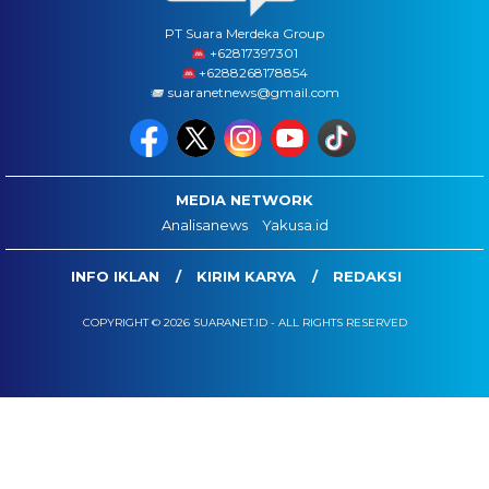
PT Suara Merdeka Group
‪+62817397301
+6288268178854
suaranetnews@gmail.com
MEDIA NETWORK
Analisanews
Yakusa.id
INFO IKLAN
KIRIM KARYA
REDAKSI
COPYRIGHT © 2026 SUARANET.ID - ALL RIGHTS RESERVED