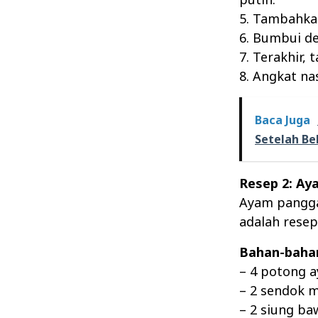
5. Tambahkan
6. Bumbui de
7. Terakhir,
8. Angkat na
Baca Juga
Setelah Be
Resep 2: A
Ayam panggan
adalah rese
Bahan-baha
– 4 potong a
– 2 sendok 
– 2 siung ba