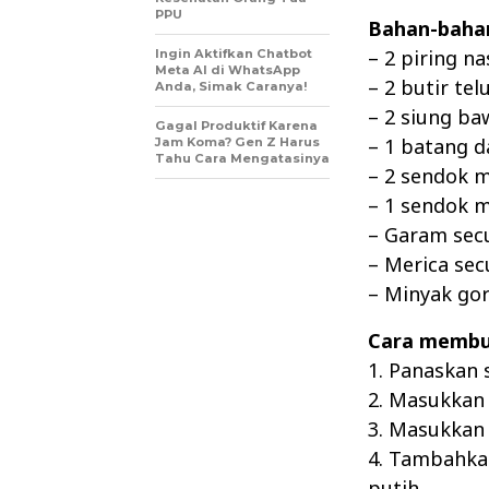
PPU
Bahan-baha
– 2 piring n
Ingin Aktifkan Chatbot
Meta AI di WhatsApp
– 2 butir tel
Anda, Simak Caranya!
– 2 siung ba
Gagal Produktif Karena
– 1 batang d
Jam Koma? Gen Z Harus
Tahu Cara Mengatasinya
– 2 sendok 
– 1 sendok 
– Garam sec
– Merica se
– Minyak go
Cara membu
1. Panaskan 
2. Masukkan
3. Masukkan 
4. Tambahkan
putih.