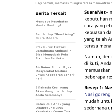
Bagi pemula, memasak mungkin terasa menakutkan da
SuaraNet
– 
Berita Terkait
kebutuhan m
Mengapa Kesehatan
cara yang e
Mental Penting?
kepuasan da
Seni Hidup “Slow Living”
yang telah 
di Era Modern
terasa menak
Efek Buruk TikTok:
Bagaimana Aplikasi Ini
Bisa Mengubah Pola
Namun, den
Pikir dan Perilaku
diikuti, And
Air Baina: Pilihan Bijak
memuaskan. 
Masyarakat Madura
untuk Kesegaran Sehari-
beberapa re
hari
Resep 1: Na
7 Rahasia Kecil yang
Akan Mengubah Hidup
Nasi goreng
Anda Selamanya!
mudah untuk 
Batas Usia Anak yang
sederhana un
Ditanggung BPJS
Kesehatan Orang Tua