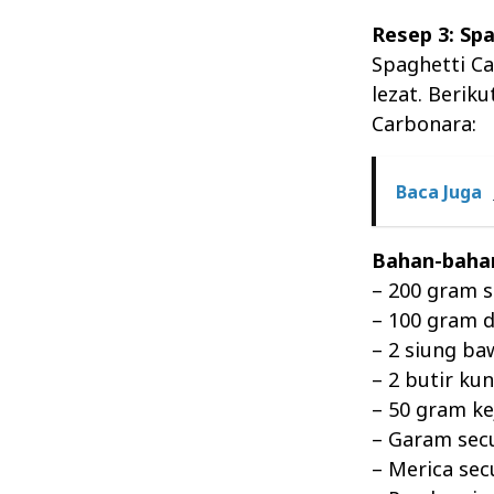
Resep 3: Sp
Spaghetti C
lezat. Berik
Carbonara:
Baca Juga
Bahan-baha
– 200 gram s
– 100 gram d
– 2 siung ba
– 2 butir kun
– 50 gram k
– Garam sec
– Merica se