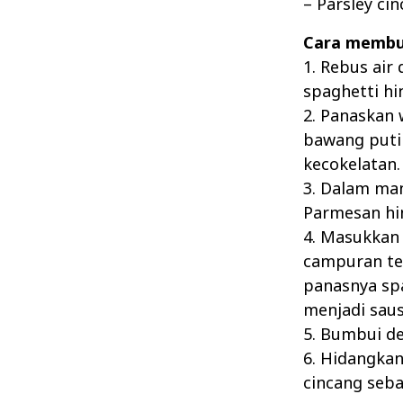
– Parsley ci
Cara membu
1. Rebus air
spaghetti hin
2. Panaskan 
bawang puti
kecokelatan.
3. Dalam man
Parmesan hi
4. Masukkan
campuran tel
panasnya sp
menjadi saus
5. Bumbui de
6. Hidangkan
cincang seba