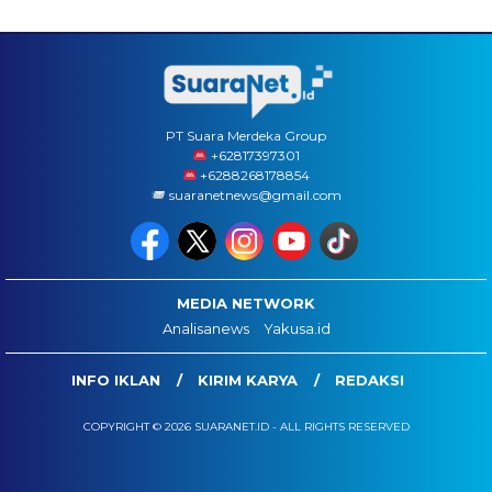
PT Suara Merdeka Group
‪+62817397301
+6288268178854
suaranetnews@gmail.com
MEDIA NETWORK
Analisanews
Yakusa.id
INFO IKLAN
KIRIM KARYA
REDAKSI
COPYRIGHT © 2026 SUARANET.ID - ALL RIGHTS RESERVED