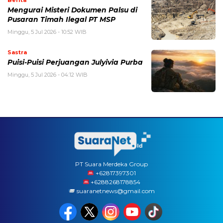
Mengurai Misteri Dokumen Palsu di
Pusaran Timah Ilegal PT MSP
Minggu, 5 Jul 2026 - 10:52 WIB
Sastra
Puisi-Puisi Perjuangan Julyivia Purba
Minggu, 5 Jul 2026 - 04:12 WIB
PT Suara Merdeka Group
‪+62817397301
+6288268178854
suaranetnews@gmail.com