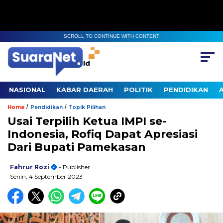
SCROLL TO CONTINUE WITH CONTENT
NASIONAL
KABAR DAERAH
POLITIK
PENDIDIKAN
/
/
Home
Pendidikan
Topik Pilihan
Usai Terpilih Ketua IMPI se-
Indonesia, Rofiq Dapat Apresiasi
Dari Bupati Pamekasan
Fahrur Rozi
- Publisher
Senin, 4 September 2023