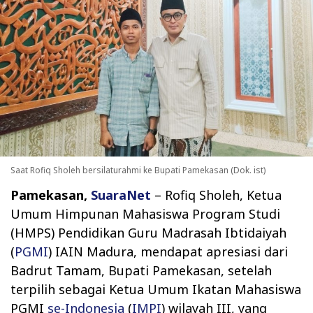
Saat Rofiq Sholeh bersilaturahmi ke Bupati Pamekasan (Dok. ist)
Pamekasan,
SuaraNet
– Rofiq Sholeh, Ketua
Umum Himpunan Mahasiswa Program Studi
(HMPS) Pendidikan Guru Madrasah Ibtidaiyah
(
PGMI
) IAIN Madura, mendapat apresiasi dari
Badrut Tamam, Bupati Pamekasan, setelah
terpilih sebagai Ketua Umum Ikatan Mahasiswa
PGMI
se-Indonesia
(
IMPI
) wilayah III, yang