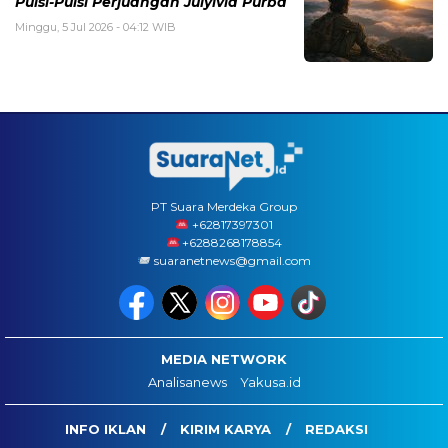
Puisi-Puisi Perjuangan Julyivia Purba
Minggu, 5 Jul 2026 - 04:12 WIB
PT Suara Merdeka Group
‪+62817397301
+6288268178854
suaranetnews@gmail.com
MEDIA NETWORK
Analisanews
Yakusa.id
INFO IKLAN
KIRIM KARYA
REDAKSI