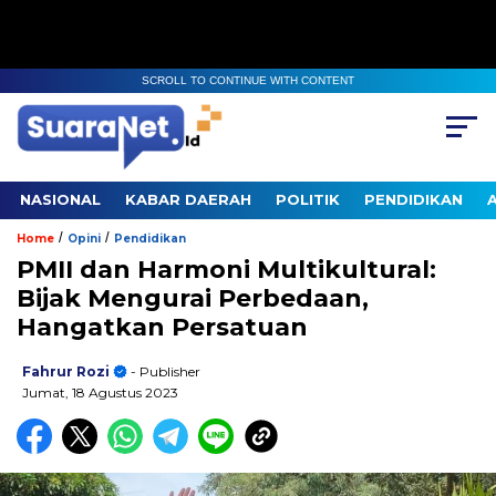
SCROLL TO CONTINUE WITH CONTENT
NASIONAL
KABAR DAERAH
POLITIK
PENDIDIKAN
/
/
Home
Opini
Pendidikan
PMII dan Harmoni Multikultural:
Bijak Mengurai Perbedaan,
Hangatkan Persatuan
Fahrur Rozi
- Publisher
Jumat, 18 Agustus 2023