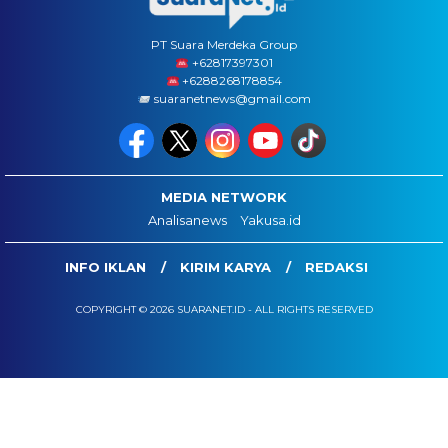
PT Suara Merdeka Group
‪+62817397301
+6288268178854
suaranetnews@gmail.com
MEDIA NETWORK
Analisanews
Yakusa.id
INFO IKLAN
KIRIM KARYA
REDAKSI
COPYRIGHT © 2026 SUARANET.ID - ALL RIGHTS RESERVED