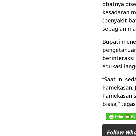
obatnya dise
kesadaran m
(penyakit ba
sebagian ma
Bupati mene
pengetahuan
berinteraksi
edukasi lang
“Saat ini s
Pamekasan. J
Pamekasan se
biasa,” tegas
Follow Wh