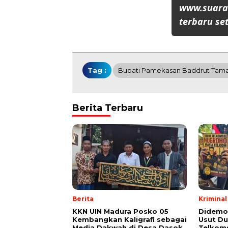
www.suaran
terbaru set
Tag :
Bupati Pamekasan Baddrut Ta
Berita Terbaru
Berita
Kriminal
KKN UIN Madura Posko 05
Didemo
Kembangkan Kaligrafi sebagai
Usut Du
Media Dakwah di Desa Dasok
Telkoms