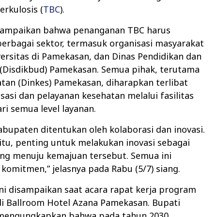
erkulosis (
TBC
).
ampaikan bahwa penanganan TBC harus
erbagai sektor, termasuk organisasi masyarakat
versitas di Pamekasan, dan Dinas Pendidikan dan
(Disdikbud) Pamekasan. Semua pihak, terutama
tan (Dinkes) Pamekasan, diharapkan terlibat
isasi dan pelayanan kesehatan melalui fasilitas
ri semua level layanan.
bupaten ditentukan oleh kolaborasi dan inovasi.
itu, penting untuk melakukan inovasi sebagai
ing menuju kemajuan tersebut. Semua ini
omitmen,” jelasnya pada Rabu (5/7) siang.
ni disampaikan saat acara rapat kerja program
di Ballroom Hotel Azana Pamekasan. Bupati
engungkapkan bahwa pada tahun 2030,