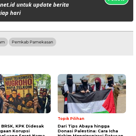
et.id untuk update berita
iap hari
mam
Pemkab Pamekasan
Topik Pilihan
 BRSK, KPK Didesak
Dari Tips Abaya hingga
gaan Korupsi
Donasi Palestina: Cara Icha
el yang Seret Nama
Hakim Menginspirasi Ratusan