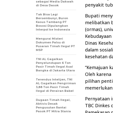
sebagai Media Dakwah
penyakit tub
di Desa Dasok
Tak Bisa Lagi
Bupati meny
Bersembunyi, Buron
melibatkan b
Kasus Tambang PT
Bososi Dipulangkan
(ormas), uni
Interpol ke Indonesia
Kebudayaan 
Mengurai Misteri
Dinas Keseha
Dokumen Palsu di
Pusaran Timah Ilegal PT
dalam sosial
MSP
kesehatan da
TNI AL Gagalkan
Penyelundupan 6 Ton
“Kemajuan ka
Pasir Timah Ilegal Asal
Bangka di Jakarta Utara
Oleh karena 
Terendus Intelijen, TNI
pilihan pent
AL Gagalkan Pengiriman
memerlukan k
3,88 Ton Pasir Timah
Ilegal di Perairan Babel
Pernyataan i
Dugaan Timah Ilegal,
Aktivis Desak
TBC Dinkes 
Pengusutan Rantai
Pamekasan m
Pasok PT Mitra Stania