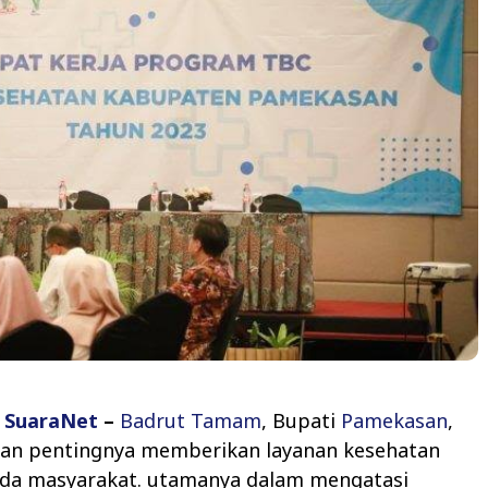
,
SuaraNet
–
Badrut Tamam
, Bupati
Pamekasan
,
n pentingnya memberikan layanan kesehatan
ada masyarakat. utamanya dalam mengatasi