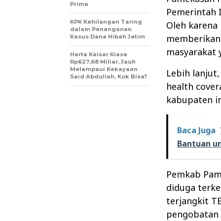
Prima
Pemerintah I
KPK Kehilangan Taring
Oleh karena
dalam Penanganan
memberikan 
Kasus Dana Hibah Jatim
masyarakat 
Harta Kaisar Kiasa
Rp627,68 Miliar, Jauh
Melampaui Kekayaan
Lebih lanjut
Said Abdullah, Kok Bisa?
health cove
kabupaten in
Baca Juga
Bantuan u
Pemkab Pame
diduga terke
terjangkit T
pengobatan 