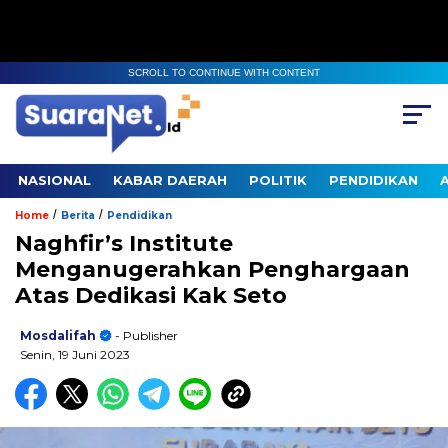
SCROLL TO CONTINUE WITH CONTENT
NASIONAL
KABAR DAERAH
POLITIK
PENDIDIKAN
/
/
Home
Berita
Pendidikan
Naghfir’s Institute
Menganugerahkan Penghargaan
Atas Dedikasi Kak Seto
Mosdalifah
- Publisher
Senin, 19 Juni 2023