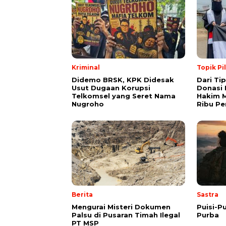
Kriminal
Topik Pi
Didemo BRSK, KPK Didesak
Dari Ti
Usut Dugaan Korupsi
Donasi 
Telkomsel yang Seret Nama
Hakim M
Nugroho
Ribu Pe
Berita
Sastra
Mengurai Misteri Dokumen
Puisi-Pu
Palsu di Pusaran Timah Ilegal
Purba
PT MSP