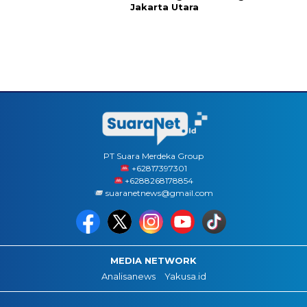
Jakarta Utara
PT Suara Merdeka Group
‪+62817397301
+6288268178854
suaranetnews@gmail.com
MEDIA NETWORK
Analisanews
Yakusa.id