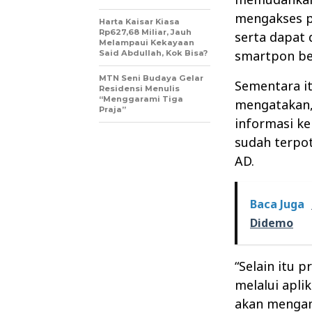
mengakses p
Harta Kaisar Kiasa
Rp627,68 Miliar, Jauh
serta dapat 
Melampaui Kekayaan
smartpon ber
Said Abdullah, Kok Bisa?
MTN Seni Budaya Gelar
Sementara i
Residensi Menulis
“Menggarami Tiga
mengatakan,
Praja”
informasi ke
sudah terpot
AD.
Baca Juga
Didemo
“Selain itu 
melalui apl
akan mengam