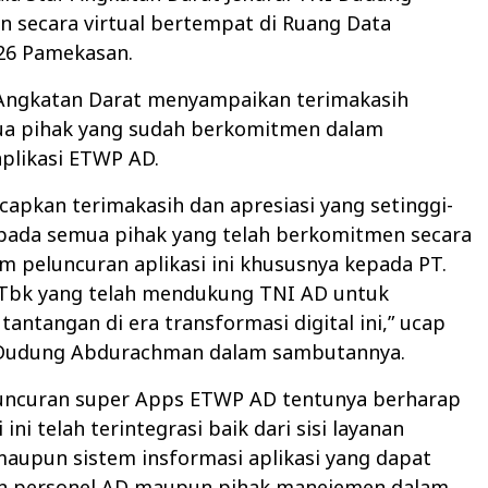
 secara virtual bertempat di Ruang Data
26 Pamekasan.
 Angkatan Darat menyampaikan terimakasih
a pihak yang sudah berkomitmen dalam
plikasi ETWP AD.
apkan terimakasih dan apresiasi yang setinggi-
epada semua pihak yang telah berkomitmen secara
m peluncuran aplikasi ini khususnya kepada PT.
 Tbk yang telah mendukung TNI AD untuk
antangan di era transformasi digital ini,” ucap
 Dudung Abdurachman dalam sambutannya.
uncuran super Apps ETWP AD tentunya berharap
 ini telah terintegrasi baik dari sisi layanan
aupun sistem insformasi aplikasi yang dapat
 personel AD maupun pihak manejemen dalam