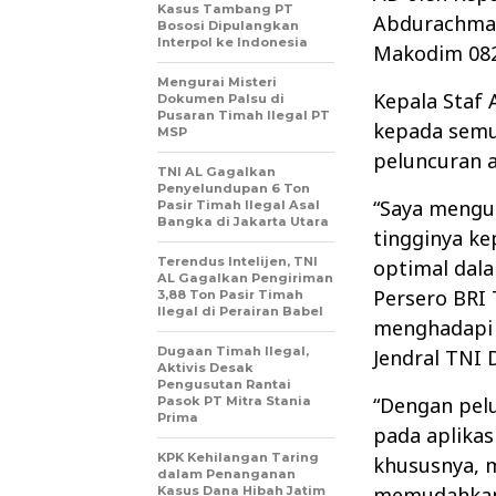
Kasus Tambang PT
Abdurachman
Bososi Dipulangkan
Interpol ke Indonesia
Makodim 08
Mengurai Misteri
Kepala Staf
Dokumen Palsu di
Pusaran Timah Ilegal PT
kepada semu
MSP
peluncuran a
TNI AL Gagalkan
Penyelundupan 6 Ton
“Saya menguc
Pasir Timah Ilegal Asal
Bangka di Jakarta Utara
tingginya k
Terendus Intelijen, TNI
optimal dala
AL Gagalkan Pengiriman
Persero BRI
3,88 Ton Pasir Timah
Ilegal di Perairan Babel
menghadapi t
Dugaan Timah Ilegal,
Jendral TNI
Aktivis Desak
Pengusutan Rantai
“Dengan pel
Pasok PT Mitra Stania
Prima
pada aplikasi
KPK Kehilangan Taring
khususnya, m
dalam Penanganan
memudahkan
Kasus Dana Hibah Jatim