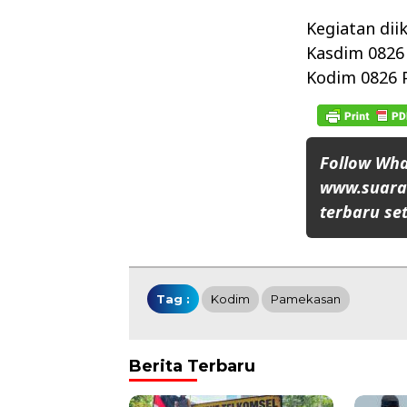
Kegiatan dii
Kasdim 0826
Kodim 0826 
Follow Wh
www.suaran
terbaru set
Tag :
Kodim
Pamekasan
Berita Terbaru