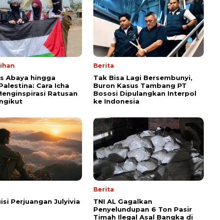
lihan
Berita
ps Abaya hingga
Tak Bisa Lagi Bersembunyi,
Palestina: Cara Icha
Buron Kasus Tambang PT
enginspirasi Ratusan
Bososi Dipulangkan Interpol
ngikut
ke Indonesia
Berita
isi Perjuangan Julyivia
TNI AL Gagalkan
Penyelundupan 6 Ton Pasir
Timah Ilegal Asal Bangka di