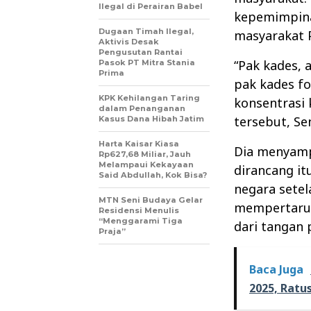
Ilegal di Perairan Babel
kepemimpina
Dugaan Timah Ilegal,
masyarakat 
Aktivis Desak
Pengusutan Rantai
“Pak kades,
Pasok PT Mitra Stania
Prima
pak kades f
KPK Kehilangan Taring
konsentrasi 
dalam Penanganan
tersebut, Sen
Kasus Dana Hibah Jatim
Harta Kaisar Kiasa
Dia menyamp
Rp627,68 Miliar, Jauh
Melampaui Kekayaan
dirancang i
Said Abdullah, Kok Bisa?
negara sete
MTN Seni Budaya Gelar
mempertaruh
Residensi Menulis
“Menggarami Tiga
dari tangan 
Praja”
Baca Juga
2025, Ratu