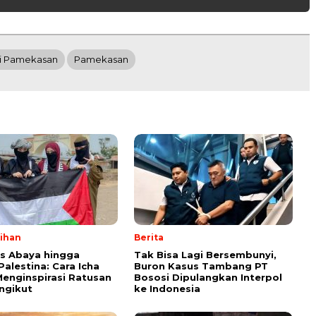
i Pamekasan
Pamekasan
lihan
Berita
ps Abaya hingga
Tak Bisa Lagi Bersembunyi,
Palestina: Cara Icha
Buron Kasus Tambang PT
enginspirasi Ratusan
Bososi Dipulangkan Interpol
ngikut
ke Indonesia