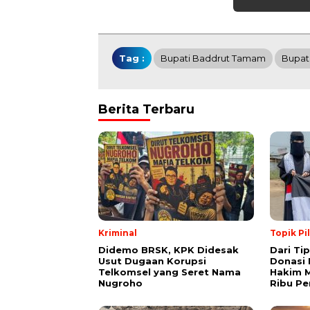
Tag :
Bupati Baddrut Tamam
Bupat
Berita Terbaru
Kriminal
Topik Pi
Didemo BRSK, KPK Didesak
Dari Ti
Usut Dugaan Korupsi
Donasi 
Telkomsel yang Seret Nama
Hakim M
Nugroho
Ribu Pe