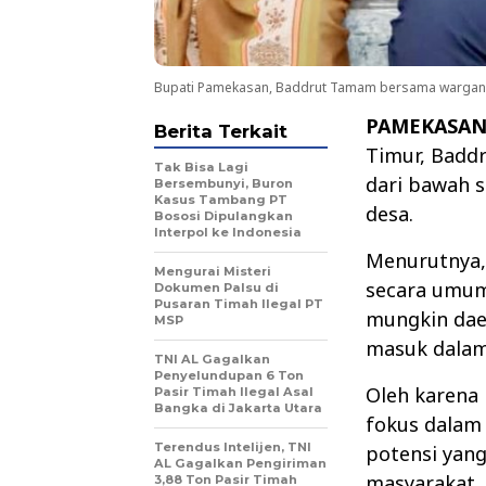
Bupati Pamekasan, Baddrut Tamam bersama warganya.
PAMEKASAN
Berita Terkait
Timur, Bad
Tak Bisa Lagi
dari bawah s
Bersembunyi, Buron
Kasus Tambang PT
desa.
Bososi Dipulangkan
Interpol ke Indonesia
Menurutnya,
Mengurai Misteri
secara umum 
Dokumen Palsu di
Pusaran Timah Ilegal PT
mungkin dae
MSP
masuk dalam
TNI AL Gagalkan
Penyelundupan 6 Ton
Oleh karena 
Pasir Timah Ilegal Asal
Bangka di Jakarta Utara
fokus dalam
Terendus Intelijen, TNI
potensi yan
AL Gagalkan Pengiriman
masyarakat.
3,88 Ton Pasir Timah