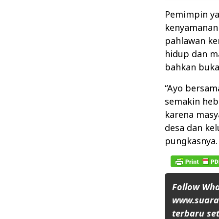
Pemimpin ya
kenyamanan d
pahlawan ke
hidup dan m
bahkan bukan
“Ayo bersam
semakin heb
karena masya
desa dan kel
pungkasnya.
Follow Wh
www.suaran
terbaru set