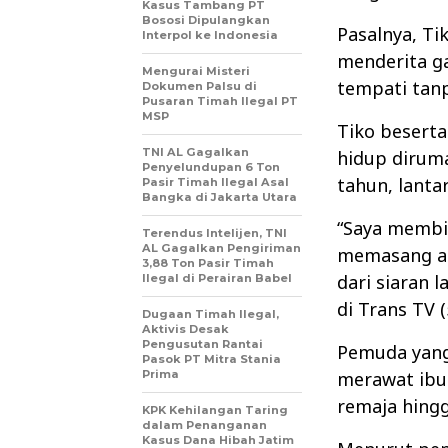
Kasus Tambang PT
Bososi Dipulangkan
Pasalnya, Ti
Interpol ke Indonesia
menderita g
Mengurai Misteri
tempati tanpa
Dokumen Palsu di
Pusaran Timah Ilegal PT
MSP
Tiko besert
TNI AL Gagalkan
hidup diruma
Penyelundupan 6 Ton
tahun, lant
Pasir Timah Ilegal Asal
Bangka di Jakarta Utara
“Saya membi
Terendus Intelijen, TNI
AL Gagalkan Pengiriman
memasang air
3,88 Ton Pasir Timah
dari siaran 
Ilegal di Perairan Babel
di Trans TV (
Dugaan Timah Ilegal,
Aktivis Desak
Pengusutan Rantai
Pemuda yang 
Pasok PT Mitra Stania
Prima
merawat ibu
remaja hingg
KPK Kehilangan Taring
dalam Penanganan
Kasus Dana Hibah Jatim