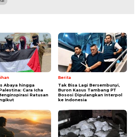
ral
lihan
Berita
ps Abaya hingga
Tak Bisa Lagi Bersembunyi,
Palestina: Cara Icha
Buron Kasus Tambang PT
enginspirasi Ratusan
Bososi Dipulangkan Interpol
ngikut
ke Indonesia