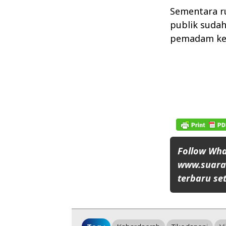
Sementara r
publik suda
pemadam keb
Follow Wh
www.suaran
terbaru set