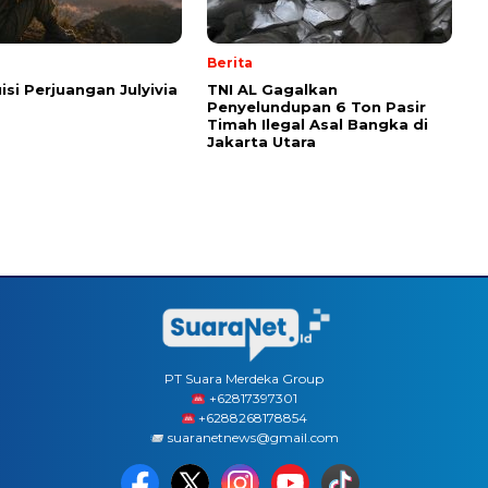
Berita
isi Perjuangan Julyivia
TNI AL Gagalkan
Penyelundupan 6 Ton Pasir
Timah Ilegal Asal Bangka di
Jakarta Utara
PT Suara Merdeka Group
‪+62817397301
+6288268178854
suaranetnews@gmail.com