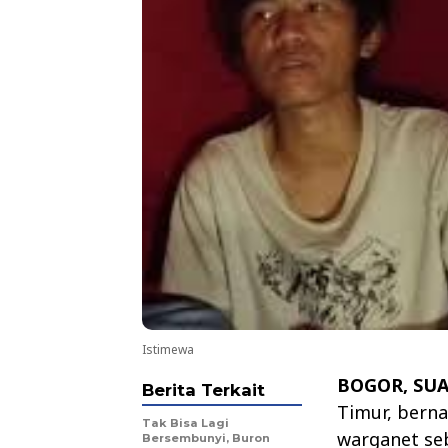
Istimewa
BOGOR, SU
Berita Terkait
Timur, berna
Tak Bisa Lagi
warganet se
Bersembunyi, Buron