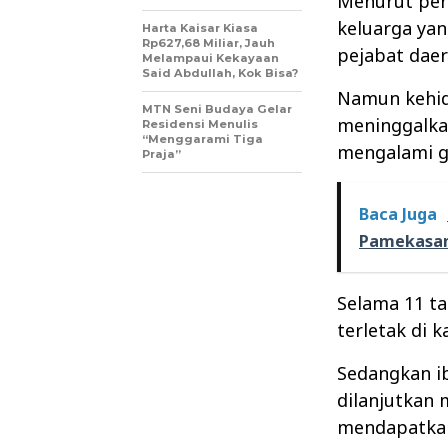
Menurut penj
keluarga yan
Harta Kaisar Kiasa
Rp627,68 Miliar, Jauh
pejabat dae
Melampaui Kekayaan
Said Abdullah, Kok Bisa?
Namun kehid
MTN Seni Budaya Gelar
meninggalkan
Residensi Menulis
“Menggarami Tiga
mengalami ga
Praja”
Baca Juga
Pamekasan
Selama 11 ta
terletak di 
Sedangkan ib
dilanjutkan 
mendapatkan