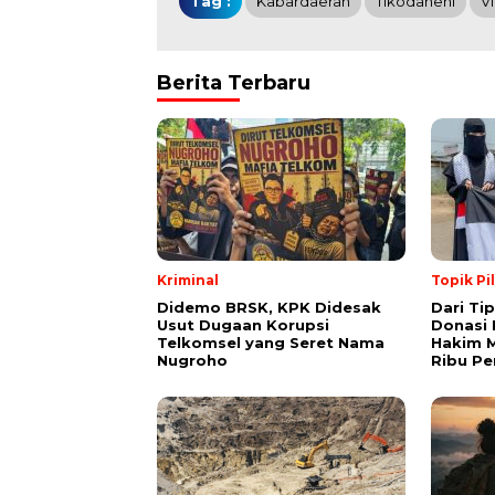
Tag :
Kabardaerah
Tikodaneni
Vi
Berita Terbaru
Kriminal
Topik Pi
Didemo BRSK, KPK Didesak
Dari Ti
Usut Dugaan Korupsi
Donasi 
Telkomsel yang Seret Nama
Hakim M
Nugroho
Ribu Pe