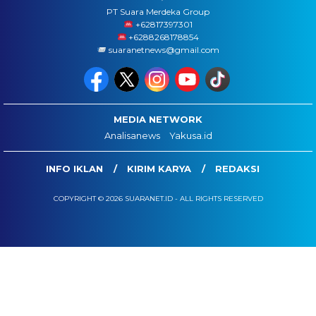
PT Suara Merdeka Group
‪+62817397301
+6288268178854
suaranetnews@gmail.com
MEDIA NETWORK
Analisanews
Yakusa.id
INFO IKLAN
KIRIM KARYA
REDAKSI
COPYRIGHT © 2026 SUARANET.ID - ALL RIGHTS RESERVED