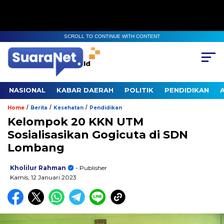
SCROLL TO CONTINUE WITH CONTENT
NASIONAL
KABAR DAERAH
POLITIK
PENDIDIKAN
/
/
/
Home
Berita
Kesehatan
Pendidikan
Kelompok 20 KKN UTM
Sosialisasikan Gogicuta di SDN
Lombang
Kholilur Rahman
- Publisher
Kamis, 12 Januari 2023