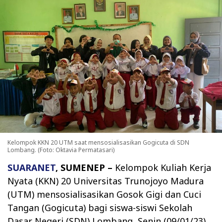
Kelompok KKN 20 UTM saat mensosialisasikan Gogicuta di SDN
Lombang. (Foto: Oktavia Permatasari)
SUARANET
, SUMENEP –
Kelompok Kuliah Kerja
Nyata (KKN) 20 Universitas Trunojoyo Madura
(UTM) mensosialisasikan Gosok Gigi dan Cuci
Tangan (Gogicuta) bagi siswa-siswi Sekolah
Dasar Negeri (SDN) Lombang, Senin (09/01/23)