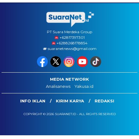
PT Suara Merdeka Group
‪+62817397301
+6288268178854
suaranetnews@gmail.com
MEDIA NETWORK
Analisanews
Yakusa.id
INFO IKLAN
KIRIM KARYA
REDAKSI
COPYRIGHT © 2026 SUARANET.ID - ALL RIGHTS RESERVED