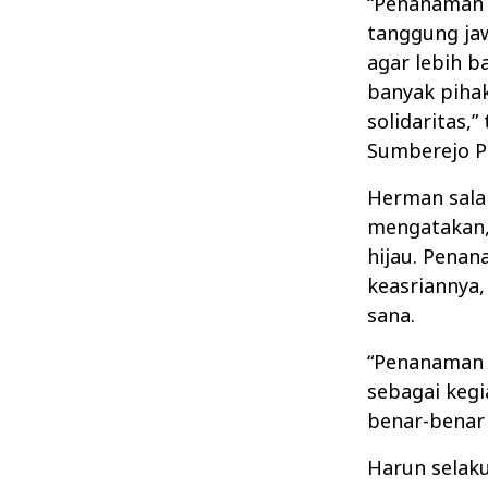
“Penanaman i
tanggung ja
agar lebih ba
banyak pihak
solidaritas,
Sumberejo P
Herman salah
mengatakan,
hijau. Pena
keasriannya,
sana.
“Penanaman 
sebagai kegi
benar-benar 
Harun selak