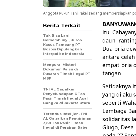
Anggota Rukun Tani Pakel sedang mempersiapkan poh
BANYUWAN
Berita Terkait
itu. Cahaya
Tak Bisa Lagi
daun, ranti
Bersembunyi, Buron
Kasus Tambang PT
Dua pria de
Bososi Dipulangkan
Interpol ke Indonesia
antara celah
empat pria 
Mengurai Misteri
Dokumen Palsu di
tangan.
Pusaran Timah Ilegal PT
MSP
Setidaknya it
TNI AL Gagalkan
yang dilaku
Penyelundupan 6 Ton
Pasir Timah Ilegal Asal
seperti Waha
Bangka di Jakarta Utara
Lembaga Ban
Terendus Intelijen, TNI
solidaritas 
AL Gagalkan Pengiriman
3,88 Ton Pasir Timah
Glugo, Desa
Ilegal di Perairan Babel
pada 27 Sep