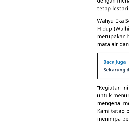
dengan mena
tetap lestari
Wahyu Eka S
Hidup (Walh
merupakan b
mata air dan
Baca Juga
Sekarung 
“Kegiatan i
untuk menun
mengenai men
Kami tetap 
menimpa peta