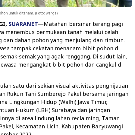
on untuk ditanam. (Foto: warga)
GI,
SUARANET
—Matahari bersinar terang pagi
nya menembus permukaan tanah melalui celah
ng dan dahan pohon yang menjulang dan rimbun.
wasa tampak cekatan menanam bibit pohon di
 semak-semak yang agak renggang. Di sudut lain,
dewasa mengangkat bibit pohon dan cangkul di
ulah satu dari sekian visual aktivitas penghijauan
kan Rukun Tani Sumberejo Pakel bersama jaringan
na Lingkungan Hidup (Walhi) Jawa Timur,
tuan Hukum (LBH) Surabaya dan jaringan
lainnya di area lindung lahan reclaiming, Taman
 Pakel, Kecamatan Licin, Kabupaten Banyuwangi
tember 2022.