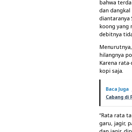
bahwa terdap
dan dangkal 
diantaranya
koong yang 
debitnya tid
Menurutnya,
hilangnya po
Karena rata-
kopi saja.
Baca Juga
Cabang di 
“Rata rata t
garu, jagir,
dan jagir, 