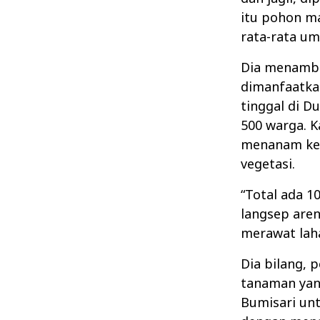
itu pohon ma
rata-rata um
Dia menamba
dimanfaatka
tinggal di D
500 warga. 
menanam kem
vegetasi.
“Total ada 1
langsep aren
merawat laha
Dia bilang, 
tanaman yang
Bumisari unt