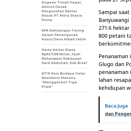
Dugaan Timah Ilegal,
Aktivis Desak
Sampai saat 
Pengusutan Rantai
Pasok PT Mitra Stania
Banyuwangi 
Prima
271.6 hektar 
KPK Kehilangan Taring
800 petani t
dalam Penanganan
Kasus Dana Hibah Jatim
berkomitmen
Harta Kaisar Kiasa
Rp627,68 Miliar, Jauh
Penanaman in
Melampaui Kekayaan
Glugo dan Po
Said Abdullah, Kok Bisa?
penanaman i
MTN Seni Budaya Gelar
Residensi Menulis
lahan resap
“Menggarami Tiga
kehidupan w
Praja”
Baca Juga
dan Peng