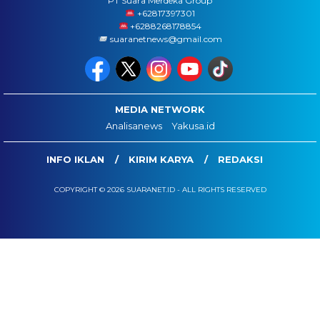
PT Suara Merdeka Group
‪+62817397301
+6288268178854
suaranetnews@gmail.com
MEDIA NETWORK
Analisanews
Yakusa.id
INFO IKLAN
KIRIM KARYA
REDAKSI
COPYRIGHT © 2026 SUARANET.ID - ALL RIGHTS RESERVED