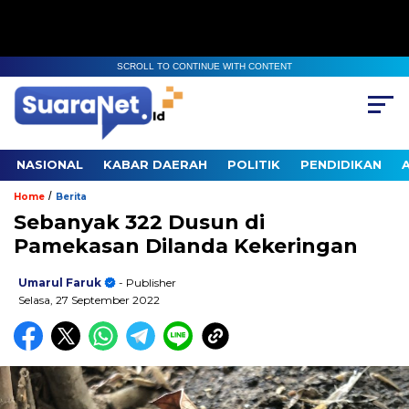
SCROLL TO CONTINUE WITH CONTENT
NASIONAL
KABAR DAERAH
POLITIK
PENDIDIKAN
/
Home
Berita
Sebanyak 322 Dusun di
Pamekasan Dilanda Kekeringan
Umarul Faruk
- Publisher
Selasa, 27 September 2022