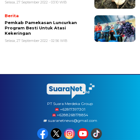
Selasa, 27 September 2022 - 03:10 WIB
Berita
Pemkab Pamekasan Luncurkan
Program Besti Untuk Atasi
Kekeringan
Selasa, 27 September 2022 - 02:56 WIB
PT Suara Merdeka Group
‪+62817397301
+6288268178854
suaranetnews@gmail.com