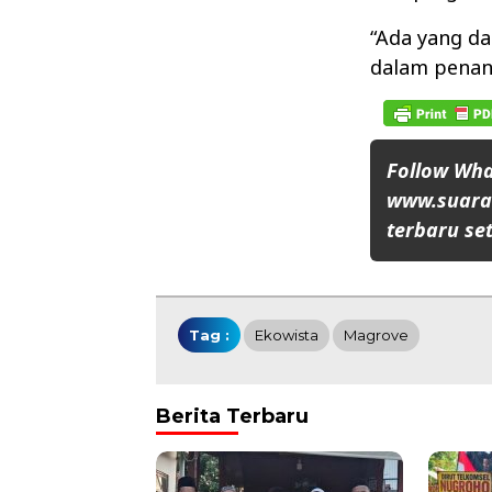
“Ada yang d
dalam penan
Follow Wh
www.suaran
terbaru set
Tag :
Ekowista
Magrove
Berita Terbaru