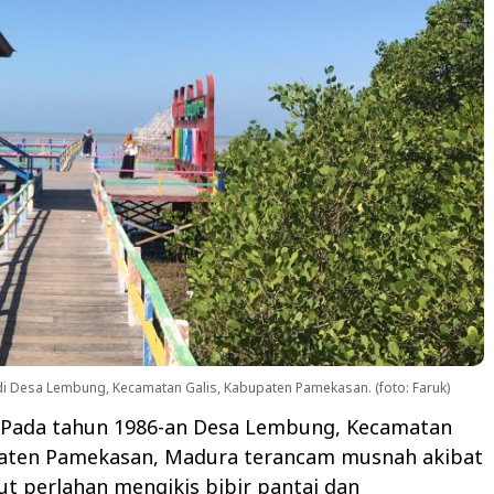
 Desa Lembung, Kecamatan Galis, Kabupaten Pamekasan. (foto: Faruk)
-Pada tahun 1986-an Desa Lembung, Kecamatan
paten Pamekasan, Madura terancam musnah akibat
laut perlahan mengikis bibir pantai dan