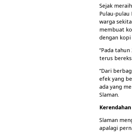
Sejak meraih
Pulau-pulau 
warga sekit
membuat kop
dengan kopi
“Pada tahun
terus bereks
“Dari berba
efek yang b
ada yang me
Slaman.
Kerendahan
Slaman meng
apalagi per