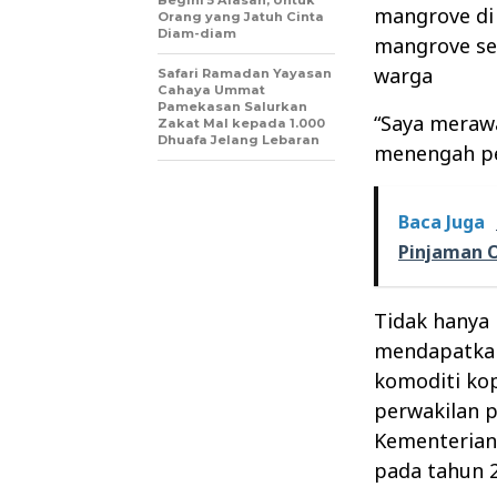
Begini 5 Alasan, Untuk
mangrove di 
Orang yang Jatuh Cinta
Diam-diam
mangrove sel
warga
Safari Ramadan Yayasan
Cahaya Ummat
Pamekasan Salurkan
“Saya meraw
Zakat Mal kepada 1.000
Dhuafa Jelang Lebaran
menengah per
Baca Juga
Pinjaman O
Tidak hanya
mendapatkan
komoditi kop
perwakilan p
Kementerian 
pada tahun 2