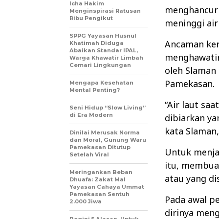
Icha Hakim
menghancurk
Menginspirasi Ratusan
Ribu Pengikut
meninggi air
SPPG Yayasan Husnul
Ancaman ker
Khatimah Diduga
Abaikan Standar IPAL,
menghawatir
Warga Khawatir Limbah
Cemari Lingkungan
oleh Slaman
Pamekasan
.
Mengapa Kesehatan
Mental Penting?
“Air laut sa
Seni Hidup “Slow Living”
di Era Modern
dibiarkan ya
kata Slaman,
Dinilai Merusak Norma
dan Moral, Gunung Waru
Pamekasan Ditutup
Untuk menjag
Setelah Viral
itu, membua
Meringankan Beban
atau yang d
Dhuafa: Zakat Mal
Yayasan Cahaya Ummat
Pamekasan Sentuh
Pada awal p
2.000 Jiwa
dirinya men