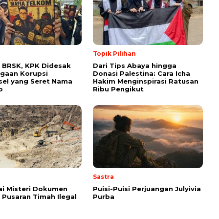
Topik Pilihan
 BRSK, KPK Didesak
Dari Tips Abaya hingga
gaan Korupsi
Donasi Palestina: Cara Icha
el yang Seret Nama
Hakim Menginspirasi Ratusan
o
Ribu Pengikut
Sastra
i Misteri Dokumen
Puisi-Puisi Perjuangan Julyivia
i Pusaran Timah Ilegal
Purba