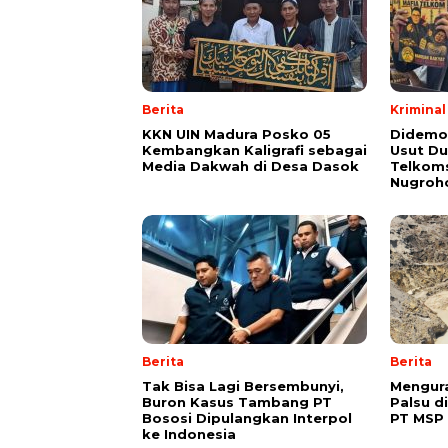
Berita
Kriminal
KKN UIN Madura Posko 05
Didemo
Kembangkan Kaligrafi sebagai
Usut Du
Media Dakwah di Desa Dasok
Telkoms
Nugroh
Berita
Berita
Tak Bisa Lagi Bersembunyi,
Mengura
Buron Kasus Tambang PT
Palsu d
Bososi Dipulangkan Interpol
PT MSP
ke Indonesia