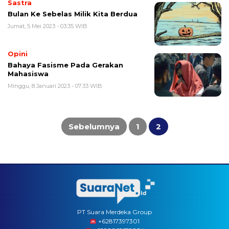
Sastra
Bulan Ke Sebelas Milik Kita Berdua
Jumat, 5 Mei 2023 - 03:35 WIB
Opini
Bahaya Fasisme Pada Gerakan
Mahasiswa
Minggu, 8 Januari 2023 - 07:33 WIB
Paginasi
pos
Sebelumnya
1
2
PT Suara Merdeka Group
‪+62817397301