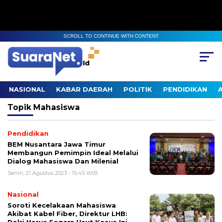
SCROLL TO CONTINUE WITH CONTENT
NASIONAL
KABAR DAERAH
POLITIK
PENDIDIKAN
Topik
Mahasiswa
Pendidikan
BEM Nusantara Jawa Timur
Membangun Pemimpin Ideal Melalui
Dialog Mahasiswa Dan Milenial
Senin, 21 Agustus 2023 - 15:45 WIB
Nasional
Soroti Kecelakaan Mahasiswa
Akibat Kabel Fiber, Direktur LHB: