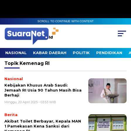
SCROLL TO CONTINUE WITH CONTENT
NASIONAL
KABAR DAERAH
POLITIK
PENDIDIKAN
Topik
Kemenag RI
Nasional
Kebijakan Khusus Arab Saudi:
Jemaah RI Usia 90 Tahun Masih Bisa
Berhaji
Minggu, 20 April 2025 - 03:53 WIB
Berita
Akibat Toilet Berbayar, Kepala MAN
1 Pamekasan Kena Sanksi dari