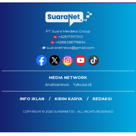
PT Suara Merdeka Group
‪+62817397301
+6288268178854
suaranetnews@gmail.com
MEDIA NETWORK
Analisanews
Yakusa.id
INFO IKLAN
KIRIM KARYA
REDAKSI
COPYRIGHT © 2026 SUARANET.ID - ALL RIGHTS RESERVED