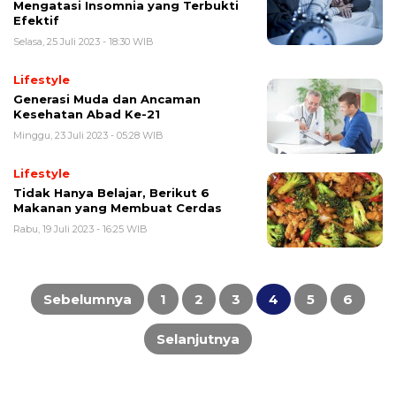
Mengatasi Insomnia yang Terbukti
Efektif
Selasa, 25 Juli 2023 - 18:30 WIB
Lifestyle
Generasi Muda dan Ancaman
Kesehatan Abad Ke-21
Minggu, 23 Juli 2023 - 05:28 WIB
Lifestyle
Tidak Hanya Belajar, Berikut 6
Makanan yang Membuat Cerdas
Rabu, 19 Juli 2023 - 16:25 WIB
Paginasi
pos
Sebelumnya
1
2
3
4
5
6
Selanjutnya