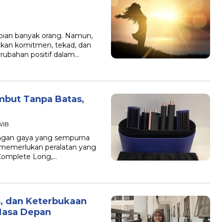
mpian banyak orang. Namun,
kan komitmen, tekad, dan
rubahan positif dalam…
mbut Tanpa Batas,
 WIB
engan gaya yang sempurna
memerlukan peralatan yang
 Complete Long,…
s, dan Keterbukaan
Masa Depan