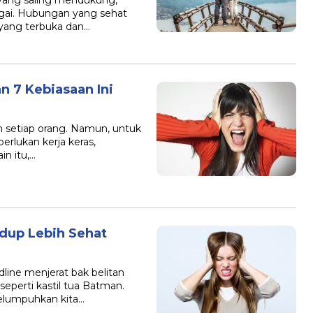
yang saling mendukung,
gai. Hubungan yang sehat
 yang terbuka dan…
n 7 Kebiasaan Ini
an setiap orang. Namun, untuk
rlukan kerja keras,
in itu,…
idup Lebih Sehat
line menjerat bak belitan
seperti kastil tua Batman.
lumpuhkan kita…