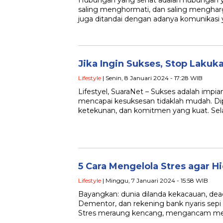
Hubungan yang sehat adalah hubungan 
saling menghormati, dan saling menghar
juga ditandai dengan adanya komunikasi
Jika Ingin Sukses, Stop Lakuka
Lifestyle
| Senin, 8 Januari 2024 - 17:28 WIB
Lifestyel, SuaraNet – Sukses adalah impi
mencapai kesuksesan tidaklah mudah. Dipe
ketekunan, dan komitmen yang kuat. Sela
5 Cara Mengelola Stres agar H
Lifestyle
| Minggu, 7 Januari 2024 - 15:58 WIB
Bayangkan: dunia dilanda kekacauan, dead
Dementor, dan rekening bank nyaris sepi 
Stres meraung kencang, mengancam me