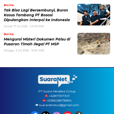
Berita
Tak Bisa Lagi Bersembunyi, Buron
Kasus Tambang PT Bososi
Dipulangkan Interpol ke Indonesia
Jumat, 17 Jul 2026 - 23:49 WIB
Berita
Mengurai Misteri Dokumen Palsu di
Pusaran Timah Ilegal PT MSP
Minggu, 5 Jul 2026 - 10:52 WIB
PT Suara Merdeka Group
‪+62817397301
+6288268178854
suaranetnews@gmail.com