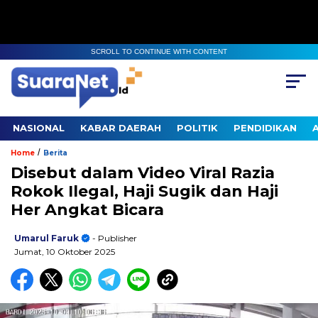
SCROLL TO CONTINUE WITH CONTENT
NASIONAL
KABAR DAERAH
POLITIK
PENDIDIKAN
/
Home
Berita
Disebut dalam Video Viral Razia
Rokok Ilegal, Haji Sugik dan Haji
Her Angkat Bicara
Umarul Faruk
- Publisher
Jumat, 10 Oktober 2025