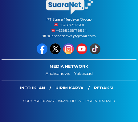
PT Suara Merdeka Group
‪+62817397301
+6288268178854
suaranetnews@gmail.com
MEDIA NETWORK
Analisanews
Yakusa.id
INFO IKLAN
KIRIM KARYA
REDAKSI
COPYRIGHT © 2026 SUARANET.ID - ALL RIGHTS RESERVED