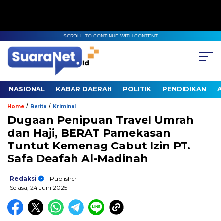
SCROLL TO CONTINUE WITH CONTENT
NASIONAL
KABAR DAERAH
POLITIK
PENDIDIKAN
/
/
Home
Berita
Kriminal
Dugaan Penipuan Travel Umrah
dan Haji, BERAT Pamekasan
Tuntut Kemenag Cabut Izin PT.
Safa Deafah Al-Madinah
Redaksi
- Publisher
Selasa, 24 Juni 2025