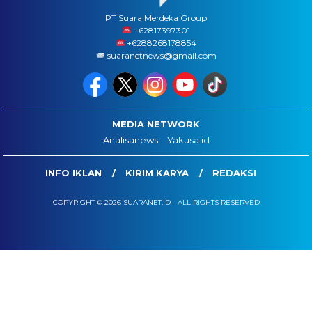
PT Suara Merdeka Group
‪+62817397301
+6288268178854
suaranetnews@gmail.com
MEDIA NETWORK
Analisanews
Yakusa.id
INFO IKLAN
KIRIM KARYA
REDAKSI
COPYRIGHT © 2026 SUARANET.ID - ALL RIGHTS RESERVED