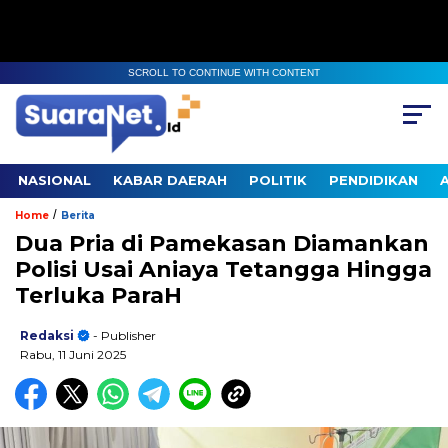
SCROLL TO CONTINUE WITH CONTENT
NASIONAL
KABAR DAERAH
POLITIK
PENDIDIKAN
/
Home
Berita
Dua Pria di Pamekasan Diamankan
Polisi Usai Aniaya Tetangga Hingga
Terluka ParaH
Redaksi
- Publisher
Rabu, 11 Juni 2025