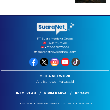
PT Suara Merdeka Group
‪+62817397301
+6288268178854
suaranetnews@gmail.com
MEDIA NETWORK
Analisanews
Yakusa.id
INFO IKLAN
KIRIM KARYA
REDAKSI
COPYRIGHT © 2026 SUARANET.ID - ALL RIGHTS RESERVED