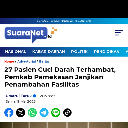
SCROLL TO CONTINUE WITH CONTENT
NASIONAL
KABAR DAERAH
POLITIK
PENDIDIKAN
/
/
Home
Advertorial
Berita
27 Pasien Cuci Darah Terhambat,
Pemkab Pamekasan Janjikan
Penambahan Fasilitas
Umarul Faruk
- Publisher
Senin, 19 Mei 2025