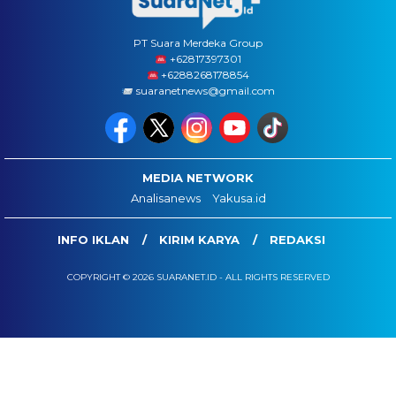
PT Suara Merdeka Group
‪+62817397301
+6288268178854
suaranetnews@gmail.com
MEDIA NETWORK
Analisanews
Yakusa.id
INFO IKLAN
KIRIM KARYA
REDAKSI
COPYRIGHT © 2026 SUARANET.ID - ALL RIGHTS RESERVED