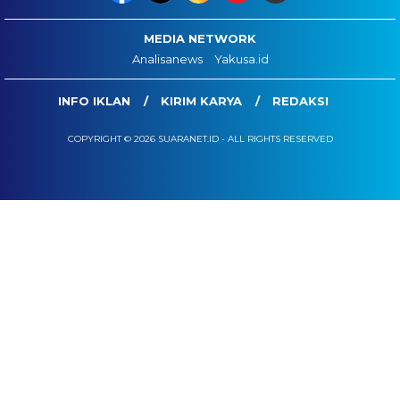
MEDIA NETWORK
Analisanews
Yakusa.id
INFO IKLAN
KIRIM KARYA
REDAKSI
COPYRIGHT © 2026 SUARANET.ID - ALL RIGHTS RESERVED