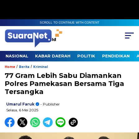
SCROLL TO CONTINUE WITH CONTENT
NASIONAL
KABAR DAERAH
POLITIK
PENDIDIKAN
/
/
Home
Berita
Kriminal
77 Gram Lebih Sabu Diamankan
Polres Pamekasan Bersama Tiga
Tersangka
Umarul Faruk
- Publisher
Selasa, 6 Mei 2025