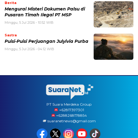
Berita
Mengurai Misteri Dokumen Palsu di
Pusaran Timah Ilegal PT MSP
Minggu, 5 Jul 2026 - 10:52 WIB
Sastra
Puisi-Puisi Perjuangan Julyivia Purba
Minggu, 5 Jul 2026 - 04:12 WIB
PT Suara Merdeka Group
‪+62817397301
+6288268178854
suaranetnews@gmail.com