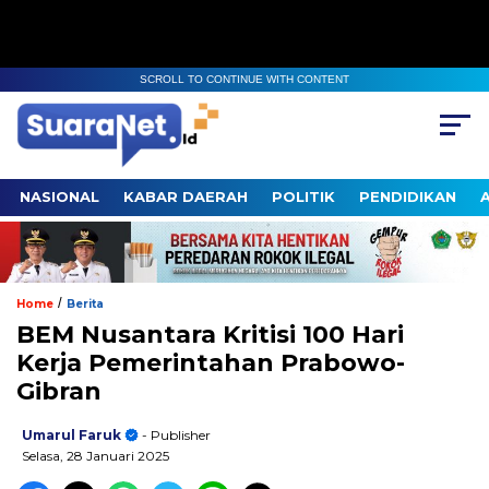
SCROLL TO CONTINUE WITH CONTENT
NASIONAL
KABAR DAERAH
POLITIK
PENDIDIKAN
/
Home
Berita
BEM Nusantara Kritisi 100 Hari
Kerja Pemerintahan Prabowo-
Gibran
Umarul Faruk
- Publisher
Selasa, 28 Januari 2025