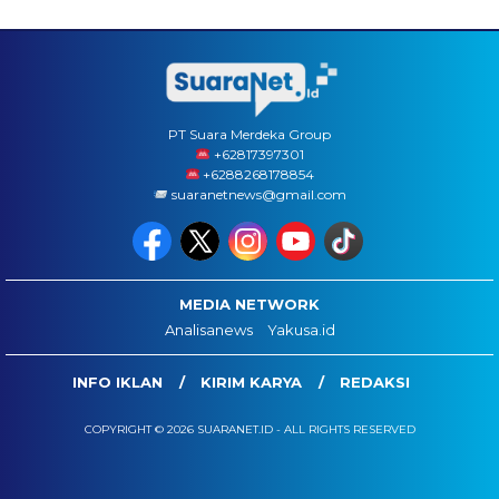
PT Suara Merdeka Group
‪+62817397301
+6288268178854
suaranetnews@gmail.com
MEDIA NETWORK
Analisanews
Yakusa.id
INFO IKLAN
KIRIM KARYA
REDAKSI
COPYRIGHT © 2026 SUARANET.ID - ALL RIGHTS RESERVED