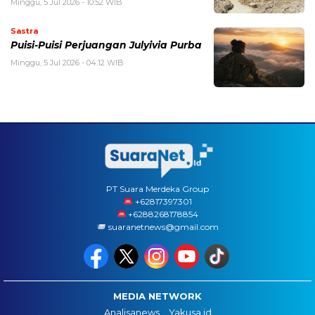
Minggu, 5 Jul 2026 - 10:52 WIB
Sastra
Puisi-Puisi Perjuangan Julyivia Purba
Minggu, 5 Jul 2026 - 04:12 WIB
PT Suara Merdeka Group
‪+62817397301
+6288268178854
suaranetnews@gmail.com
MEDIA NETWORK
Analisanews
Yakusa.id