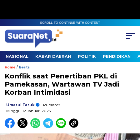
SCROLL TO CONTINUE WITH CONTENT
NASIONAL
KABAR DAERAH
POLITIK
PENDIDIKAN
/
Home
Berita
Konflik saat Penertiban PKL di
Pamekasan, Wartawan TV Jadi
Korban Intimidasi
Umarul Faruk
- Publisher
Minggu, 12 Januari 2025