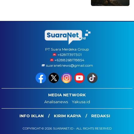
PT Suara Merdeka Group
‪+62817397301
+6288268178854
suaranetnews@gmail.com
MEDIA NETWORK
Analisanews
Yakusa.id
INFO IKLAN
KIRIM KARYA
REDAKSI
COPYRIGHT © 2026 SUARANET.ID - ALL RIGHTS RESERVED