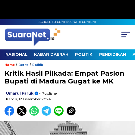
SCROLL TO CONTINUE WITH CONTENT
NASIONAL
KABAR DAERAH
POLITIK
PENDIDIKAN
/
/
Home
Berita
Politik
Kritik Hasil Pilkada: Empat Paslon
Bupati di Madura Gugat ke MK
Umarul Faruk
- Publisher
Kamis, 12 Desember 2024