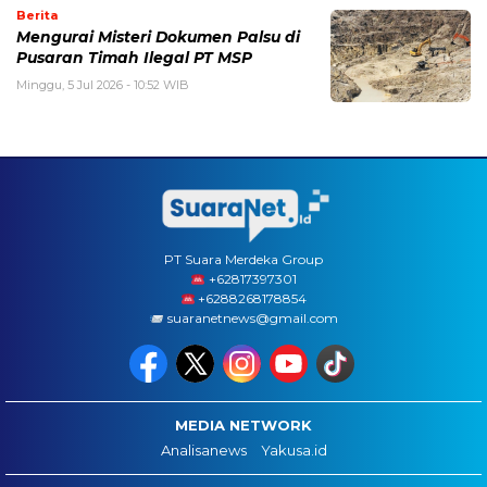
Berita
Mengurai Misteri Dokumen Palsu di
Pusaran Timah Ilegal PT MSP
Minggu, 5 Jul 2026 - 10:52 WIB
PT Suara Merdeka Group
‪+62817397301
+6288268178854
suaranetnews@gmail.com
MEDIA NETWORK
Analisanews
Yakusa.id