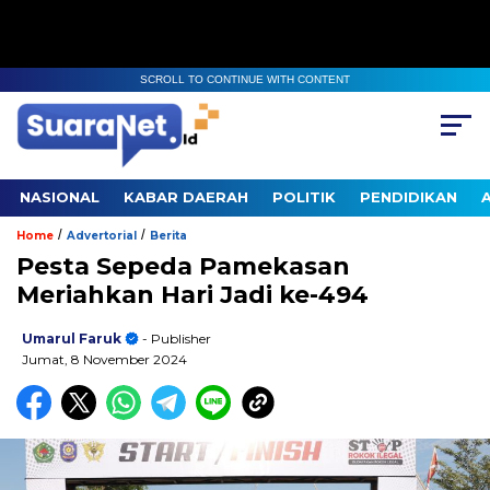
SCROLL TO CONTINUE WITH CONTENT
NASIONAL
KABAR DAERAH
POLITIK
PENDIDIKAN
/
/
Home
Advertorial
Berita
Pesta Sepeda Pamekasan
Meriahkan Hari Jadi ke-494
Umarul Faruk
- Publisher
Jumat, 8 November 2024