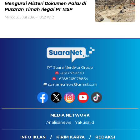
Mengurai Misteri Dokumen Palsu di
Pusaran Timah Ilegal PT MSP
Minggu, 5 Jul 2026 - 10:52 WIB
PT Suara Merdeka Group
‪+62817397301
+6288268178854
suaranetnews@gmail.com
MEDIA NETWORK
Analisanews
Yakusa.id
INFO IKLAN
KIRIM KARYA
REDAKSI