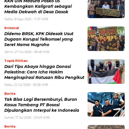
KKN UIN Madura Posko 05
Kembangkan Kaligrafi sebagai
Media Dakwah di Desa Dasok
Sabtu, 8 Agu 2026 - 11:37 WIB
Kriminal
Didemo BRSK, KPK Didesak Usut
Dugaan Korupsi Telkomsel yang
Seret Nama Nugroho
Senin, 27 Jul 2026 - 18:48 WIB
Topik Pilihan
Dari Tips Abaya hingga Donasi
Palestina: Cara Icha Hakim
Menginspirasi Ratusan Ribu Pengikut
Rabu, 22 Jul 2026 - 06:36 WIB
Berita
Tak Bisa Lagi Bersembunyi, Buron
Kasus Tambang PT Bososi
Dipulangkan Interpol ke Indonesia
Jumat, 17 Jul 2026 - 23:49 WIB
Berita