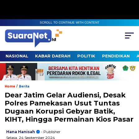
SCROLL TO CONTINUE WITH CONTENT
NASIONAL
KABAR DAERAH
POLITIK
PENDIDIKAN
/
Home
Berita
Dear Jatim Gelar Audiensi, Desak
Polres Pamekasan Usut Tuntas
Dugaan Korupsi Gebyar Batik,
KIHT, Hingga Permainan Kios Pasar
Hana Hanisah
- Publisher
Selasa, 24 September 2024