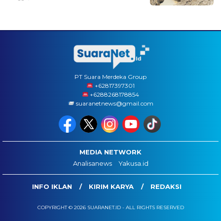
PT Suara Merdeka Group
‪+62817397301
+6288268178854
suaranetnews@gmail.com
MEDIA NETWORK
Analisanews
Yakusa.id
INFO IKLAN
KIRIM KARYA
REDAKSI
COPYRIGHT © 2026 SUARANET.ID - ALL RIGHTS RESERVED