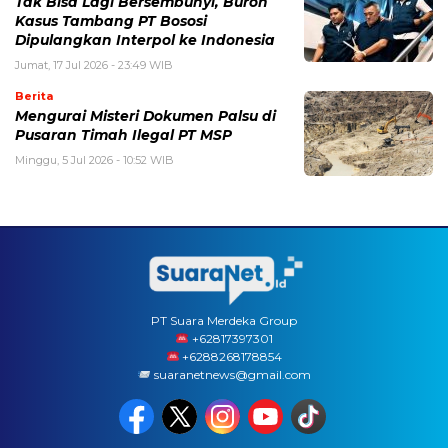
Tak Bisa Lagi Bersembunyi, Buron
Kasus Tambang PT Bososi
Dipulangkan Interpol ke Indonesia
Jumat, 17 Jul 2026 - 23:49 WIB
Berita
Mengurai Misteri Dokumen Palsu di
Pusaran Timah Ilegal PT MSP
Minggu, 5 Jul 2026 - 10:52 WIB
PT Suara Merdeka Group
‪+62817397301
+6288268178854
suaranetnews@gmail.com