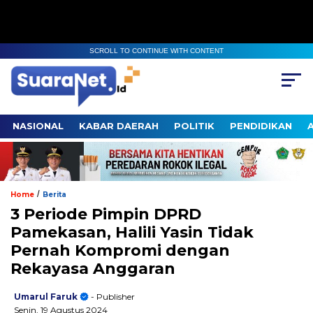
SCROLL TO CONTINUE WITH CONTENT
NASIONAL
KABAR DAERAH
POLITIK
PENDIDIKAN
/
Home
Berita
3 Periode Pimpin DPRD
Pamekasan, Halili Yasin Tidak
Pernah Kompromi dengan
Rekayasa Anggaran
Umarul Faruk
- Publisher
Senin, 19 Agustus 2024