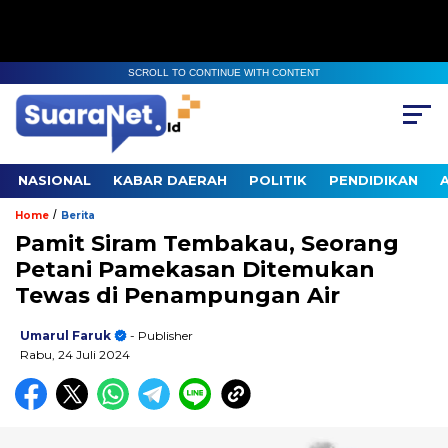
SCROLL TO CONTINUE WITH CONTENT
NASIONAL
KABAR DAERAH
POLITIK
PENDIDIKAN
/
Home
Berita
Pamit Siram Tembakau, Seorang
Petani Pamekasan Ditemukan
Tewas di Penampungan Air
Umarul Faruk
- Publisher
Rabu, 24 Juli 2024