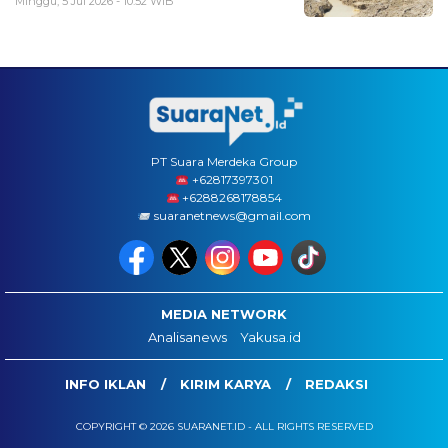
Minggu, 5 Jul 2026 - 10:52 WIB
PT Suara Merdeka Group
‪+62817397301
+6288268178854
suaranetnews@gmail.com
MEDIA NETWORK
Analisanews
Yakusa.id
INFO IKLAN
KIRIM KARYA
REDAKSI
COPYRIGHT © 2026 SUARANET.ID - ALL RIGHTS RESERVED