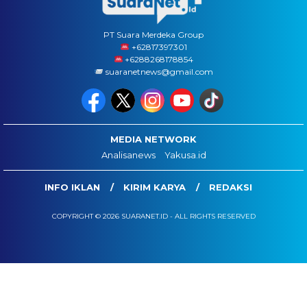
PT Suara Merdeka Group
‪+62817397301
+6288268178854
suaranetnews@gmail.com
MEDIA NETWORK
Analisanews
Yakusa.id
INFO IKLAN
KIRIM KARYA
REDAKSI
COPYRIGHT © 2026 SUARANET.ID - ALL RIGHTS RESERVED