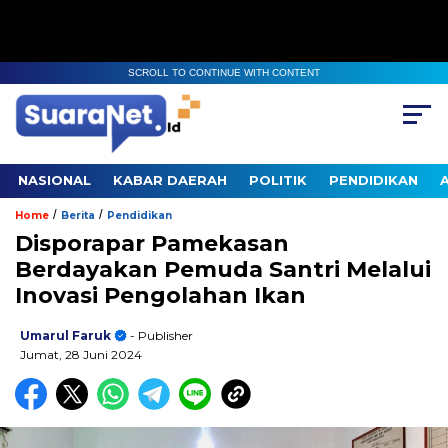
SCROLL TO CONTINUE WITH CONTENT
NASIONAL
KABAR DAERAH
POLITIK
PENDIDIKAN
/
/
Home
Berita
Pendidikan
Disporapar Pamekasan
Berdayakan Pemuda Santri Melalui
Inovasi Pengolahan Ikan
Umarul Faruk
- Publisher
Jumat, 28 Juni 2024