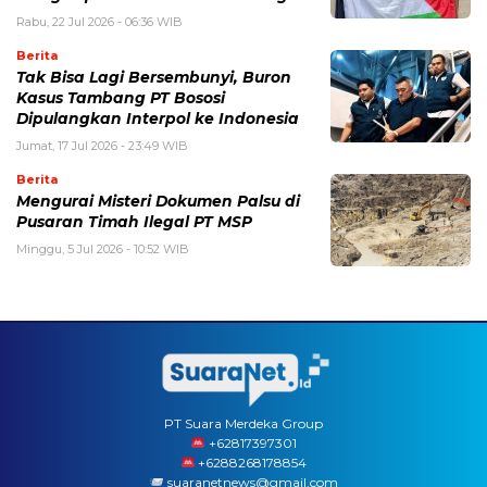
Rabu, 22 Jul 2026 - 06:36 WIB
Berita
Tak Bisa Lagi Bersembunyi, Buron
Kasus Tambang PT Bososi
Dipulangkan Interpol ke Indonesia
Jumat, 17 Jul 2026 - 23:49 WIB
Berita
Mengurai Misteri Dokumen Palsu di
Pusaran Timah Ilegal PT MSP
Minggu, 5 Jul 2026 - 10:52 WIB
PT Suara Merdeka Group
‪+62817397301
+6288268178854
suaranetnews@gmail.com